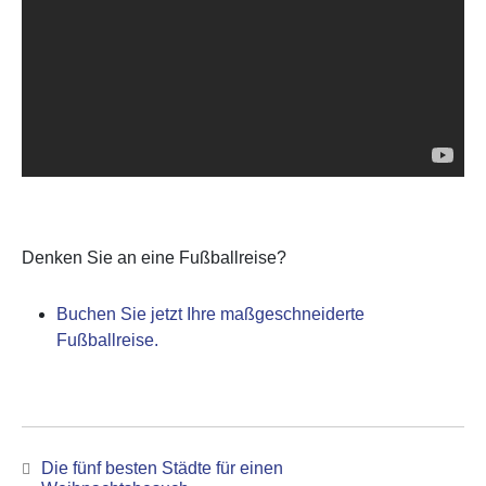
Denken Sie an eine Fußballreise?
Buchen Sie jetzt Ihre maßgeschneiderte
Fußballreise.
Beitrags-
Die fünf besten Städte für einen
Navigation
Previous