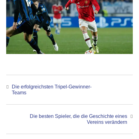
Beitrags-
Die erfolgreichsten Tripel-Gewinner-
Navigation
Previous
Teams
post:
Die besten Spieler, die die Geschichte eines
Next
Vereins verändern
post: