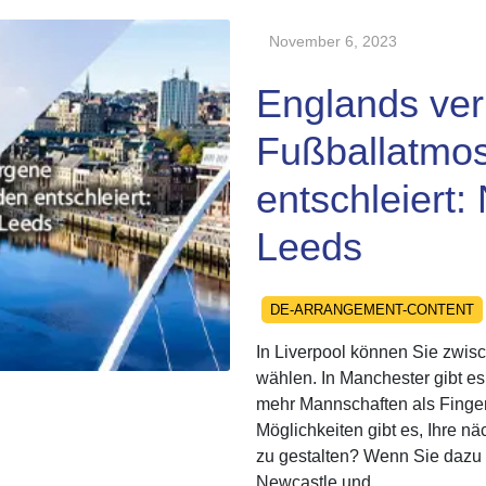
November 6, 2023
Englands ve
Fußballatmo
entschleiert:
Leeds
Categories
DE-ARRANGEMENT-CONTENT
In Liverpool können Sie zwis
wählen. In Manchester gibt es
mehr Mannschaften als Finger
Möglichkeiten gibt es, Ihre n
zu gestalten? Wenn Sie dazu b
Newcastle und...