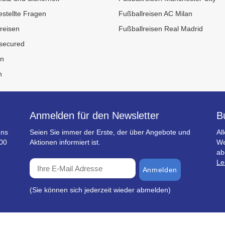
estellte Fragen
Fußballreisen AC Milan
reisen
Fußballreisen Real Madrid
 secured
in
n
Anmelden für den Newsletter
B
uns
Seien Sie immer der Erste, der über Angebote und
Al
.00
Aktionen informiert ist.
We
ab
Le
Anmelden
(Sie können sich jederzeit wieder abmelden)